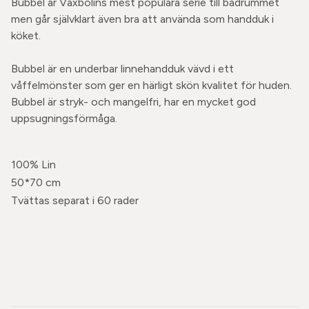
Bubbel är Växbolins mest populära serie till badrummet
men går självklart även bra att använda som handduk i
köket.
Bubbel är en underbar linnehandduk vävd i ett
våffelmönster som ger en härligt skön kvalitet för huden.
Bubbel är stryk- och mangelfri, har en mycket god
uppsugningsförmåga.
100% Lin
50*70 cm
Tvättas separat i 60 rader