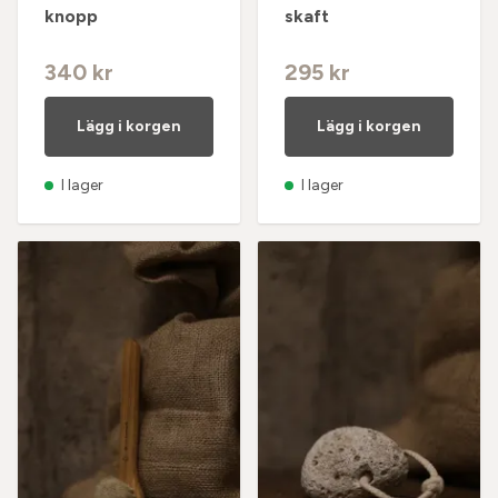
knopp
skaft
340 kr
295 kr
Lägg i korgen
Lägg i korgen
I lager
I lager