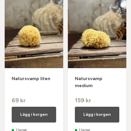
Natursvamp liten
Natursvamp
medium
69 kr
159 kr
Lägg i korgen
Lägg i korgen
I lager
I lager