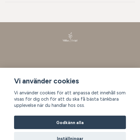
Läs mer
Vi använder cookies
Köpvillkor
Vi använder cookies för att anpassa det innehåll som
Kontakt
visas för dig och för att du ska få bästa tänkbara
upplevelse när du handlar hos oss.
Prenumerera på vårt nyhetsbrev
Godkänn alla
Inställningar
Prenumerera