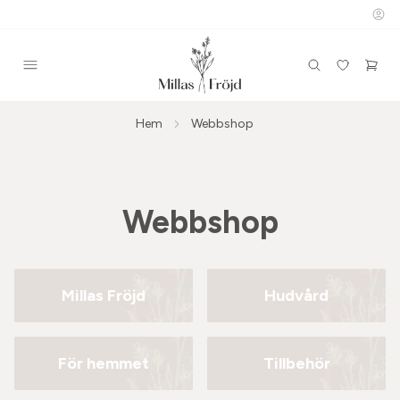
Hem
Webbshop
Webbshop
Millas Fröjd
Hudvård
För hemmet
Tillbehör