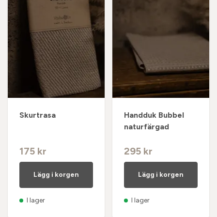
Skurtrasa
Handduk Bubbel
naturfärgad
175 kr
295 kr
Lägg i korgen
Lägg i korgen
I lager
I lager