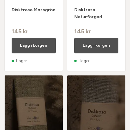
Disktrasa Mossgrön
Disktrasa
Naturfärgad
145 kr
145 kr
Lägg i korgen
Lägg i korgen
I lager
I lager