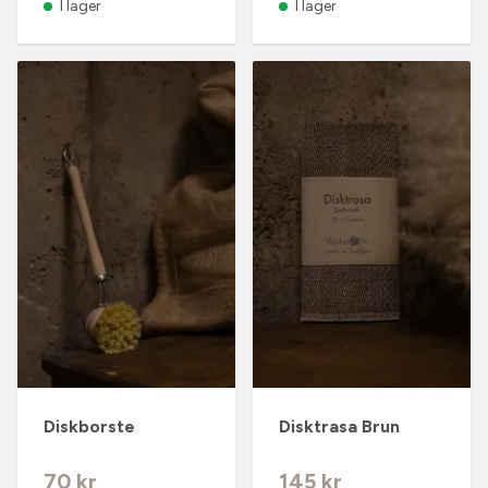
I lager
I lager
Diskborste
Disktrasa Brun
70 kr
145 kr