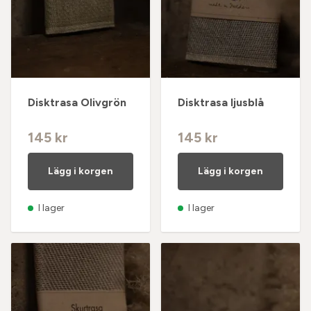
Disktrasa Olivgrön
Disktrasa ljusblå
145 kr
145 kr
Lägg i korgen
Lägg i korgen
I lager
I lager