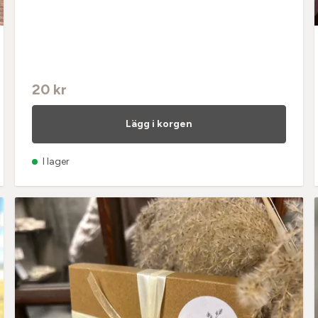
20 kr
Lägg i korgen
I lager