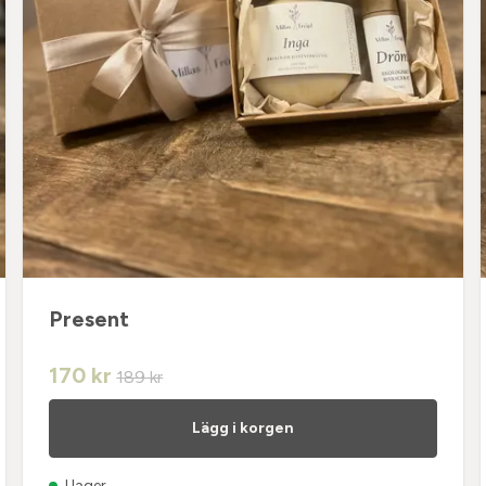
Present
170 kr
189 kr
Lägg i korgen
I lager