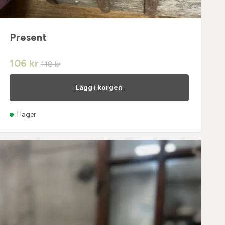
Present
106 kr
118 kr
Lägg i korgen
I lager