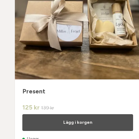
Present
125 kr
139 kr
Lägg i korgen
I lager