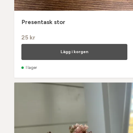
Presentask stor
25 kr
Lägg i korgen
I lager