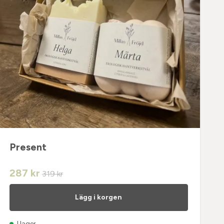
Present
287 kr
319 kr
Lägg i korgen
I lager