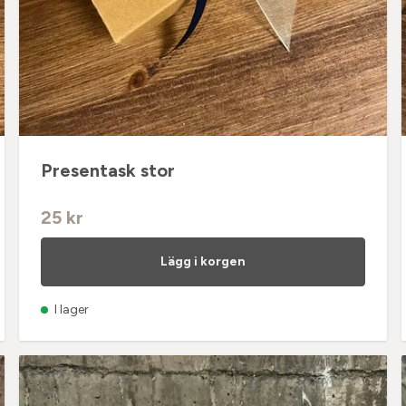
Presentask stor
25 kr
Lägg i korgen
I lager