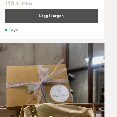
149 kr
165 kr
Lägg i korgen
I lager