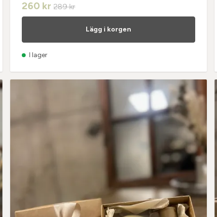
260 kr
289 kr
Lägg i korgen
I lager