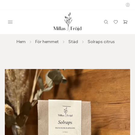
Hem
För hemmet
Städ
Solraps citrus