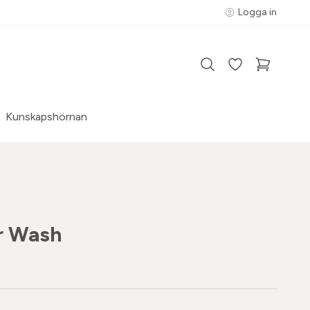
Logga in
Kunskapshörnan
r Wash