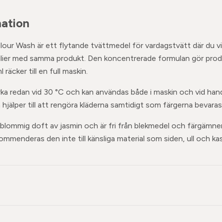
ation
ur Wash är ett flytande tvättmedel för vardagstvätt där du vi
tilier med samma produkt. Den koncentrerade formulan gör pro
 räcker till en full maskin.
ka redan vid 30 °C och kan användas både i maskin och vid hand
ch hjälper till att rengöra kläderna samtidigt som färgerna bevaras
, blommig doft av jasmin och är fri från blekmedel och färgämn
ommenderas den inte till känsliga material som siden, ull och ka