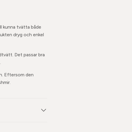
ll kunna tvätta både
dukten dryg och enkel
tvätt. Det passar bra
.
en. Eftersom den
shmir.