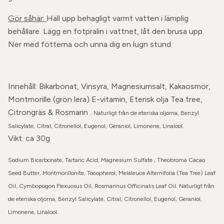
Gör såhär:
Häll upp behagligt varmt vatten i lämplig
behållare. Lägg en fotpralin i vattnet, låt den brusa upp.
Ner med fötterna och unna dig en lugn stund.
Innehåll: Bikarbonat, Vinsyra, Magnesiumsalt, Kakaosmör,
Montmorille (grön lera) E-vitamin, Eterisk olja Tea tree,
Citrongräs & Rosmarin .
Naturligt från de eteriska oljorna,
Benzyl
Salicylate, Citral, Citronellol, Eugenol, Geraniol, Limonene, Linalool.
Vikt: ca 30g
Sodium Bicarbonate, Tartaric Acid, Magnesium Sulfate , Theobroma Cacao
Seed Butter, Montmorillonite, Tocopherol, Melaleuca Alternifolia (Tea Tree) Leaf
Oil, Cymbopogon Flexuosus Oil, Rosmarinus Officinalis Leaf Oil.
Naturligt från
de eteriska oljorna, Benzyl Salicylate, Citral, Citronellol, Eugenol, Geraniol,
Limonene, Linalool.