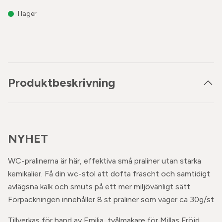
I lager
Produktbeskrivning
NYHET
WC-pralinerna är här, effektiva små praliner utan starka
kemikalier. Få din wc-stol att dofta fräscht och samtidigt
avlägsna kalk och smuts på ett mer miljövänligt sätt.
Förpackningen innehåller 8 st praliner som väger ca 30g/st
Tillverkas för hand av Emilia, tvålmakare för Millas Fröjd.