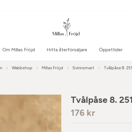
Om Millas Fröjd
Hitta återförsäljare
Öppettider
m
Webbshop
Millas Fröjd
Svinnsmart
Tvålpåse 8. 25
Tvålpåse 8. 25
176 kr