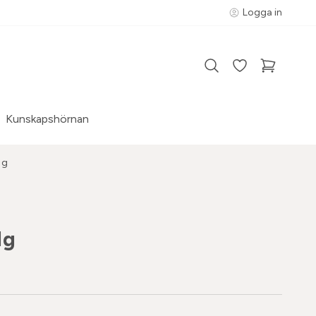
Logga in
Kunskapshörnan
1g
1g