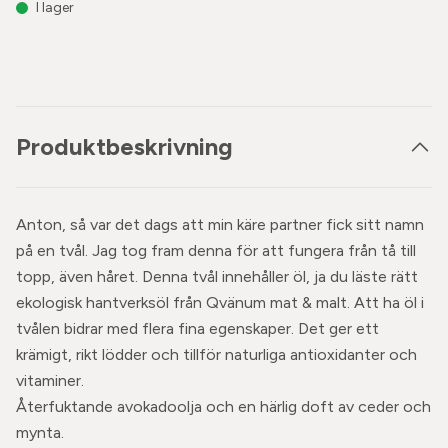
I lager
Produktbeskrivning
Anton, så var det dags att min käre partner fick sitt namn
på en tvål. Jag tog fram denna för att fungera från tå till
topp, även håret. Denna tvål innehåller öl, ja du läste rätt
ekologisk hantverksöl från Qvänum mat & malt. Att ha öl i
tvålen bidrar med flera fina egenskaper. Det ger ett
krämigt, rikt lödder och tillför naturliga antioxidanter och
vitaminer.
Återfuktande avokadoolja och en härlig doft av ceder och
mynta.