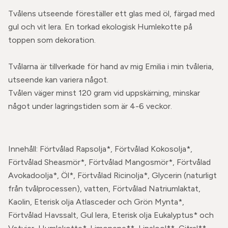
Tvålens utseende föreställer ett glas med öl, färgad med
gul och vit lera. En torkad ekologisk Humlekotte på
toppen som dekoration.
Tvålarna är tillverkade för hand av mig Emilia i min tvåleria,
utseende kan variera något.
Tvålen väger minst 120 gram vid uppskärning, minskar
något under lagringstiden som är 4-6 veckor.
Innehåll: Förtvålad Rapsolja*, Förtvålad Kokosolja*,
Förtvålad Sheasmör*, Förtvålad Mangosmör*, Förtvålad
Avokadoolja*, Öl*, Förtvålad Ricinolja*, Glycerin (naturligt
från tvålprocessen), vatten, Förtvålad Natriumlaktat,
Kaolin, Eterisk olja Atlasceder och Grön Mynta*,
Förtvålad Havssalt, Gul lera, Eterisk olja Eukalyptus* och