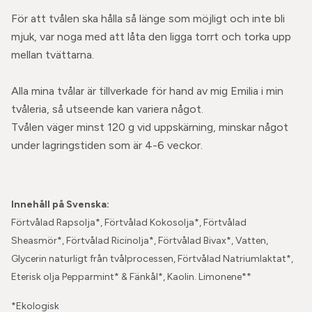
För att tvålen ska hålla så länge som möjligt och inte bli
mjuk, var noga med att låta den ligga torrt och torka upp
mellan tvättarna.
Alla mina tvålar är tillverkade för hand av mig Emilia i min
tvåleria, så utseende kan variera något.
Tvålen väger minst 120 g vid uppskärning, minskar något
under lagringstiden som är 4-6 veckor.
Innehåll på Svenska:
Förtvålad Rapsolja*, Förtvålad Kokosolja*, Förtvålad
Sheasmör*, Förtvålad Ricinolja*, Förtvålad Bivax*, Vatten,
Glycerin naturligt från tvålprocessen, Förtvålad Natriumlaktat*,
Eterisk olja Pepparmint* & Fänkål*, Kaolin. Limonene**
*Ekologisk