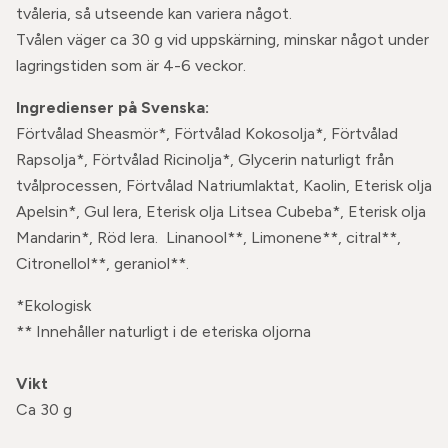
tvåleria, så utseende kan variera något.
Tvålen väger ca 30 g vid uppskärning, minskar något under
lagringstiden som är 4-6 veckor.
Ingredienser på Svenska:
Förtvålad Sheasmör*, Förtvålad Kokosolja*, Förtvålad
Rapsolja*, Förtvålad Ricinolja*, Glycerin naturligt från
tvålprocessen, Förtvålad Natriumlaktat, Kaolin, Eterisk olja
Apelsin*, Gul lera, Eterisk olja Litsea Cubeba*, Eterisk olja
Mandarin*, Röd lera. Linanool**, Limonene**, citral**,
Citronellol**, geraniol**.
*Ekologisk
** Innehåller naturligt i de eteriska oljorna
Vikt
Ca 30 g