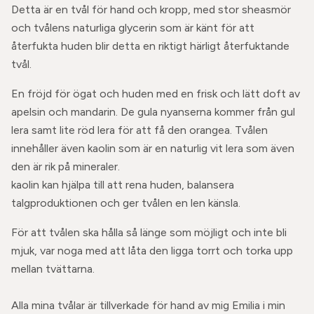
Detta är en tvål för hand och kropp, med stor sheasmör
och tvålens naturliga glycerin som är känt för att
återfukta huden blir detta en riktigt härligt återfuktande
tvål.
En fröjd för ögat och huden med en frisk och lätt doft av
apelsin och mandarin. De gula nyanserna kommer från gul
lera samt lite röd lera för att få den orangea. Tvålen
innehåller även kaolin som är en naturlig vit lera som även
den är rik på mineraler.
kaolin kan hjälpa till att rena huden, balansera
talgproduktionen och ger tvålen en len känsla.
För att tvålen ska hålla så länge som möjligt och inte bli
mjuk, var noga med att låta den ligga torrt och torka upp
mellan tvättarna.
Alla mina tvålar är tillverkade för hand av mig Emilia i min