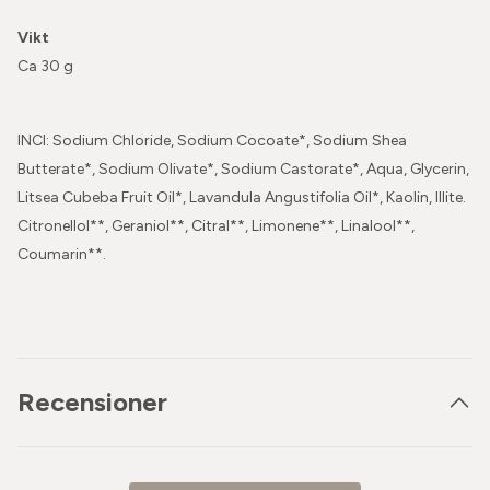
Vikt
Ca 30 g
INCI: Sodium Chloride, Sodium Cocoate*, Sodium Shea
Butterate*, Sodium Olivate*, Sodium Castorate*, Aqua, Glycerin,
Litsea Cubeba Fruit Oil*, Lavandula Angustifolia Oil*, Kaolin, Illite.
Citronellol**, Geraniol**, Citral**, Limonene**, Linalool**,
Coumarin**.
Recensioner