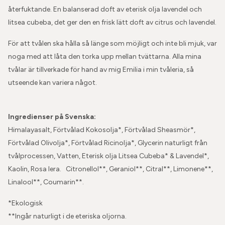
återfuktande. En balanserad doft av eterisk olja lavendel och
litsea cubeba, det ger den en frisk lätt doft av citrus och lavendel.
För att tvålen ska hålla så länge som möjligt och inte bli mjuk, var
noga med att låta den torka upp mellan tvättarna. Alla mina
tvålar är tillverkade för hand av mig Emilia i min tvåleria, så
utseende kan variera något.
Ingredienser på Svenska:
Himalayasalt, Förtvålad Kokosolja*, Förtvålad Sheasmör*,
Förtvålad Olivolja*, Förtvålad Ricinolja*, Glycerin naturligt från
tvålprocessen, Vatten, Eterisk olja Litsea Cubeba* & Lavendel*,
Kaolin, Rosa lera. Citronellol**, Geraniol**, Citral**, Limonene**,
Linalool**, Coumarin**.
*Ekologisk
**Ingår naturligt i de eteriska oljorna.