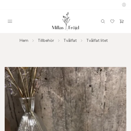
Hem
Tillbehör
Tvålfat
Tvålfat litet